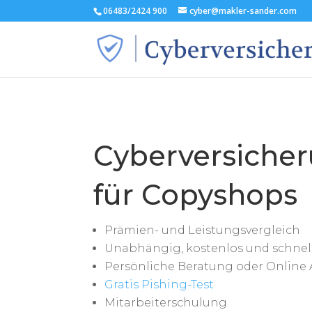
06483/2424 900
cyber@makler-sander.com
Cyberversiche
für Copyshops
Prämien- und Leistungsvergleich
Unabhängig, kostenlos und schnel
Persönliche Beratung oder Online 
Gratis Pishing-Test
Mitarbeiterschulung