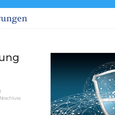
rung
l
Abschluss