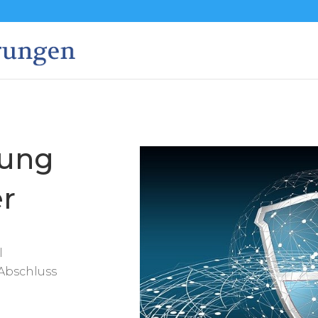
rung
er
l
Abschluss