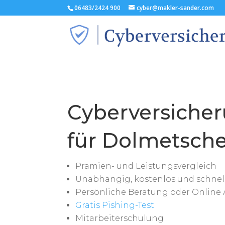
06483/2424 900
cyber@makler-sander.com
Cyberversiche
für Dolmetsch
Prämien- und Leistungsvergleich
Unabhängig, kostenlos und schnel
Persönliche Beratung oder Online 
Gratis Pishing-Test
Mitarbeiterschulung