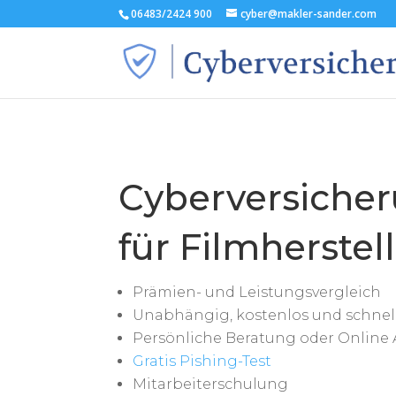
06483/2424 900
cyber@makler-sander.com
Cyberversiche
für Filmherstel
Prämien- und Leistungsvergleich
Unabhängig, kostenlos und schnel
Persönliche Beratung oder Online 
Gratis Pishing-Test
Mitarbeiterschulung