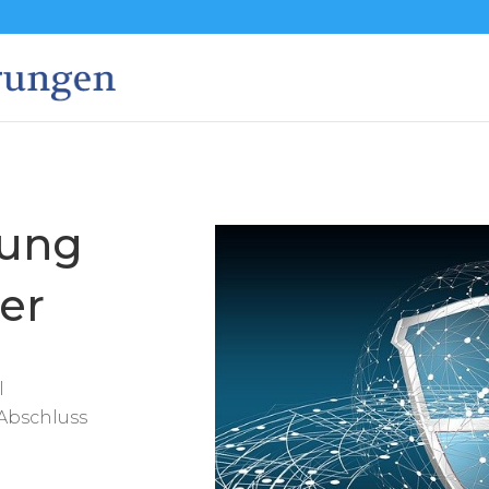
rung
ler
l
Abschluss