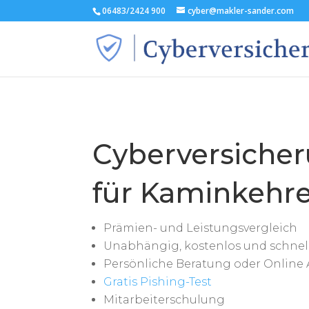
06483/2424 900
cyber@makler-sander.com
Cyberversiche
für Kaminkehr
Prämien- und Leistungsvergleich
Unabhängig, kostenlos und schnel
Persönliche Beratung oder Online 
Gratis Pishing-Test
Mitarbeiterschulung