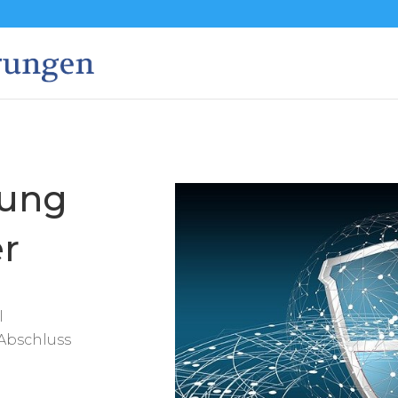
rung
er
l
Abschluss