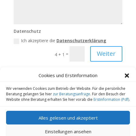
Datenschutz
Ich akzeptiere die
Datenschutzerklärung
Weiter
=
4 + 1
Cookies und Erstinformation
Wir verwenden Cookies zum Betrieb der Website. Für die persönliche
Kontakt
Datenschutz
Impressum
Beratung gelangen Sie hier
zur Beratungsanfrage
. Für den Besuch der
Website ohne Beratung erhalten Sie hier vorab die
Erstinformation (Pdf)
.
Cookie-Richtlinie (EU)
Copyright 2022-2026 | Finanz-und
Alles gelesen und akzeptiert
Versicherungsmakler Sander GmbH | Alle Rechte
vorbehalten
Einstellungen ansehen