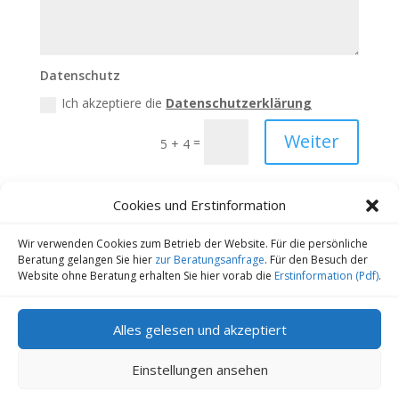
Datenschutz
Ich akzeptiere die
Datenschutzerklärung
Weiter
=
5 + 4
Cookies und Erstinformation
Wir verwenden Cookies zum Betrieb der Website. Für die persönliche
Kontakt
Datenschutz
Impressum
Beratung gelangen Sie hier
zur Beratungsanfrage
. Für den Besuch der
Website ohne Beratung erhalten Sie hier vorab die
Erstinformation (Pdf)
.
Cookie-Richtlinie (EU)
Copyright 2022-2026 | Finanz-und
Alles gelesen und akzeptiert
Versicherungsmakler Sander GmbH | Alle Rechte
vorbehalten
Einstellungen ansehen
Erstinformation nach §15 VersVermV (als PDF