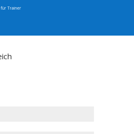
für Trainer
eich