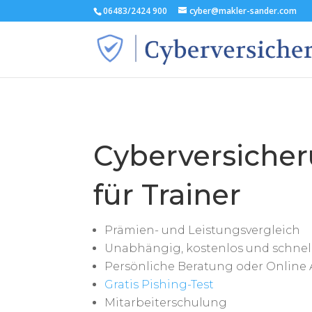
06483/2424 900
cyber@makler-sander.com
Cyberversiche
für Trainer
Prämien- und Leistungsvergleich
Unabhängig, kostenlos und schnel
Persönliche Beratung oder Online 
Gratis Pishing-Test
Mitarbeiterschulung